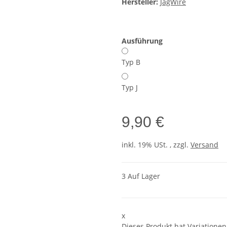
Hersteller:
JagWire
Ausführung
Typ B
Typ J
9,90 €
inkl. 19% USt. , zzgl.
Versand
3 Auf Lager
x
Dieses Produkt hat Variationen