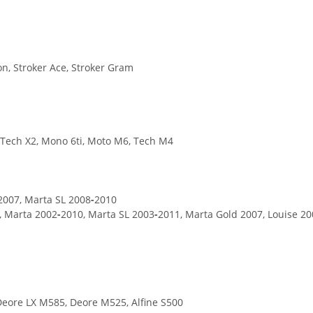
on, Stroker Ace, Stroker Gram
 Tech X2, Mono 6ti, Moto M6, Tech M4
2007, Marta SL 2008
-
2010
9, Marta 2002
-
2010, Marta SL 2003
-
2011, Marta Gold 2007, Louise 2
eore LX M585, Deore M525, Alfine S500