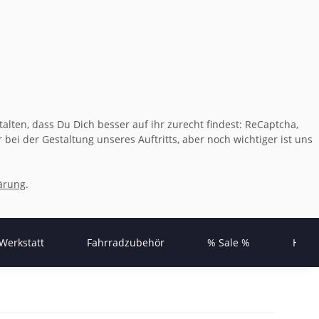
lten, dass Du Dich besser auf ihr zurecht findest: ReCaptcha,
bei der Gestaltung unseres Auftritts, aber noch wichtiger ist uns
ärung
.
Werkstatt
Fahrradzubehör
% Sale %
Herst