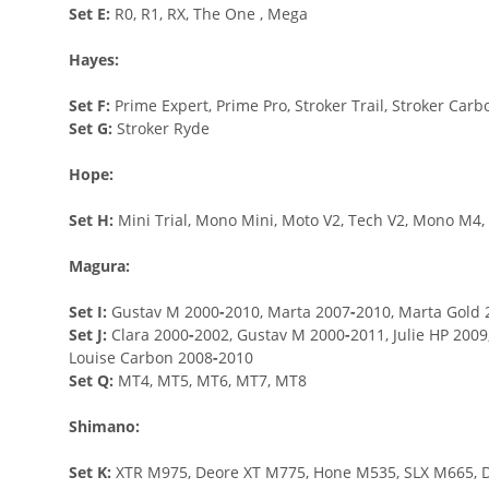
Set E:
R0, R1, RX, The One , Mega
Hayes:
Set F:
Prime Expert, Prime Pro, Stroker Trail, Stroker Carb
Set G:
Stroker Ryde
Hope:
Set H:
Mini Trial, Mono Mini, Moto V2, Tech V2, Mono M4,
Magura:
Set I:
Gustav M 2000
-
2010, Marta 2007
-
2010, Marta Gold 
Set J:
Clara 2000
-
2002, Gustav M 2000
-
2011, Julie HP 200
Louise Carbon 2008
-
2010
Set Q:
MT4, MT5, MT6, MT7, MT8
Shimano:
Set K:
XTR M975, Deore XT M775, Hone M535, SLX M665, D