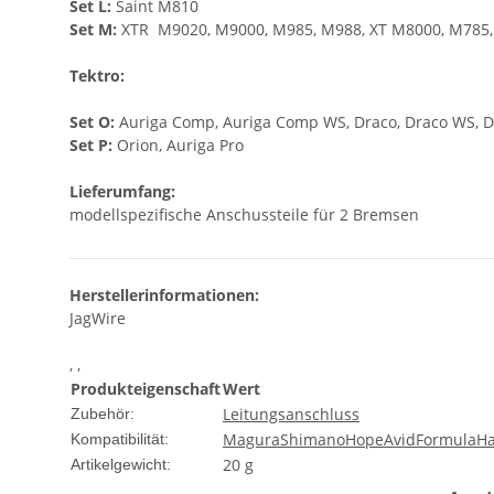
Set L:
Saint M810
Set M:
XTR M9020, M9000, M985, M988, XT M8000, M785,
Tektro:
Set O:
Auriga Comp, Auriga Comp WS, Draco, Draco WS, D
Set P:
Orion, Auriga Pro
Lieferumfang:
modellspezifische Anschussteile für 2 Bremsen
Herstellerinformationen:
JagWire
, ,
Produkteigenschaft
Wert
Leitungsanschluss
Zubehör:
Magura
Shimano
Hope
Avid
Formula
Ha
Kompatibilität:
20
g
Artikelgewicht: