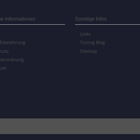
he Informationen
Sonstige Infos
Links
fsbelehrung
Tuning Blog
hutz
Sitemap
everordnung
sum