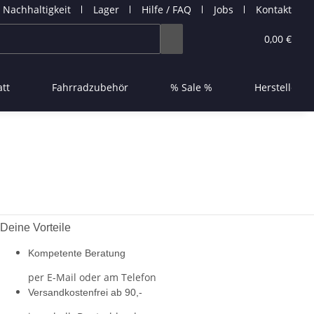
Nachhaltigkeit
Lager
Hilfe / FAQ
Jobs
Kontakt
0,00 €
tt
Fahrradzubehör
% Sale %
Hersteller
Deine Vorteile
Kompetente Beratung
per E-Mail oder am Telefon
Versandkostenfrei ab 90,-