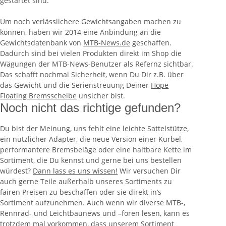
gestartet sind.
Um noch verlässlichere Gewichtsangaben machen zu
können, haben wir 2014 eine Anbindung an die
Gewichtsdatenbank von
MTB-News.de
geschaffen.
Dadurch sind bei vielen Produkten direkt im Shop die
Wägungen der MTB-News-Benutzer als Refernz sichtbar.
Das schafft nochmal Sicherheit, wenn Du Dir z.B. über
das Gewicht und die Serienstreuung Deiner
Hope
Floating Bremsscheibe
unsicher bist.
Noch nicht das richtige gefunden?
Du bist der Meinung, uns fehlt eine leichte Sattelstütze,
ein nützlicher Adapter, die neue Version einer Kurbel,
performantere Bremsbeläge oder eine haltbare Kette im
Sortiment, die Du kennst und gerne bei uns bestellen
würdest?
Dann lass es uns wissen!
Wir versuchen Dir
auch gerne Teile außerhalb unseres Sortiments zu
fairen Preisen zu beschaffen
oder sie direkt in’s
Sortiment aufzunehmen. Auch wenn wir diverse MTB-,
Rennrad- und Leichtbaunews und –foren lesen, kann es
trotzdem mal vorkommen, dass unserem Sortiment