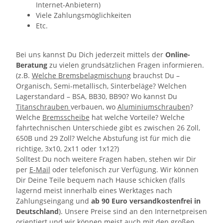
Internet-Anbietern)
Viele Zahlungsmöglichkeiten
Etc.
Bei uns kannst Du Dich jederzeit mittels der
Online-
Beratung
zu vielen grundsätzlichen Fragen informieren.
(z.B.
Welche Bremsbelagmischung
brauchst Du –
Organisch, Semi-metallisch, Sinterbeläge? Welchen
Lagerstandard – BSA, BB30, BB90? Wo kannst Du
Titanschrauben
verbauen, wo
Aluminiumschrauben
?
Welche
Bremsscheibe
hat welche Vorteile? Welche
fahrtechnischen Unterschiede gibt es zwischen 26 Zoll,
650B und 29 Zoll? Welche Abstufung ist für mich die
richtige, 3x10, 2x11 oder 1x12?)
Solltest Du noch weitere Fragen haben, stehen wir Dir
per
E-Mail
oder
telefonisch
zur Verfügung. Wir können
Dir Deine Teile
bequem nach Hause schicken
(falls
lagernd meist innerhalb eines Werktages nach
Zahlungseingang und
ab 90 Euro versandkostenfrei in
Deutschland
). Unsere
Preise sind an den Internetpreisen
orientiert und wir können meist auch mit den großen