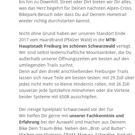
bis hin zu Downhill, Street oder Dirt bieten wir Dir alles,
was das Herz begehrt für Deinen nächsten Alpen-Cross,
Bikepark-Besuch oder dass Du auf Deinem Hometrail
wieder richtig durchstarten kannst.
Nicht ohne Grund haben wir unseren Standort Ende
2017 vom Haardtrand (Pfälzer Wald) in die
MTB-
Hauptstadt Freiburg im schönen Schwarzwald
verlegt.
Wir sind selbst leidenschaftliche Mountainbiker, die Du
außerhalb unserer Öffnungszeiten am besten auf den
umliegenden Trails suchst.
Denn auf den direkt anschließenden Freiburger Trails
lassen sich neue Teile am besten testen: mit 29 Zoll über
jedes nicht mehr so kleine Hindernis rollen, mit 26 Zoll
souverän jede Spitzkehre mitnehmen oder die Vorteile
beider Systeme mit 650B ausschöpfen.
Der riesige Spielplatz Schwarzwald vor der Tür
Wir helfen Dir gerne mit
unserer
Fachkenntnis und
Erfahrung
bei der Auswahl und machen aus Deinem
Bike Dein Traum-Bike. Neben den „Brot- und Butter“-
Marken wie
Shimano
,
SRAM
,
Magura
,
Schwalbe
,
Avid
etc.