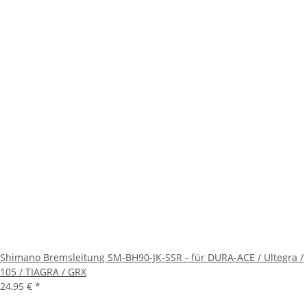
Shimano Bremsleitung SM-BH90-JK-SSR - für DURA-ACE / Ultegra /
105 / TIAGRA / GRX
24,95 €
*