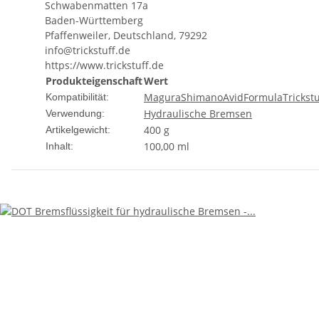
Schwabenmatten 17a
Baden-Württemberg
Pfaffenweiler, Deutschland, 79292
info@trickstuff.de
https://www.trickstuff.de
Produkteigenschaft
Wert
Magura
Shimano
Avid
Formula
Trickstu
Kompatibilität:
Hydraulische Bremsen
Verwendung:
400
g
Artikelgewicht:
100,00 ml
Inhalt: