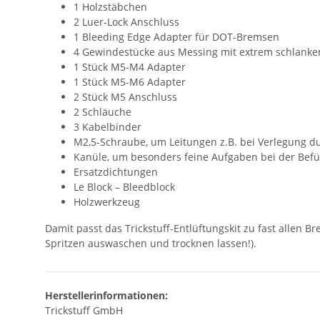
1 Holzstäbchen
2 Luer-Lock Anschluss
1 Bleeding Edge Adapter für DOT-Bremsen
4 Gewindestücke aus Messing mit extrem schlank
1 Stück M5-M4 Adapter
1 Stück M5-M6 Adapter
2 Stück M5 Anschluss
2 Schläuche
3 Kabelbinder
M2,5-Schraube, um Leitungen z.B. bei Verlegung d
Kanüle, um besonders feine Aufgaben bei der Befüll
Ersatzdichtungen
Le Block – Bleedblock
Holzwerkzeug
Damit passt das Trickstuff-Entlüftungskit zu fast allen 
Spritzen auswaschen und trocknen lassen!).
Herstellerinformationen:
Trickstuff GmbH