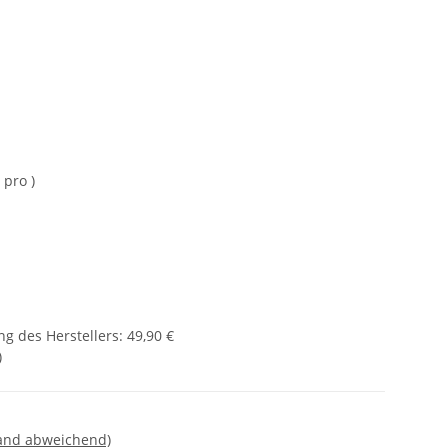
 pro )
g des Herstellers
:
49,90 €
)
land abweichend)