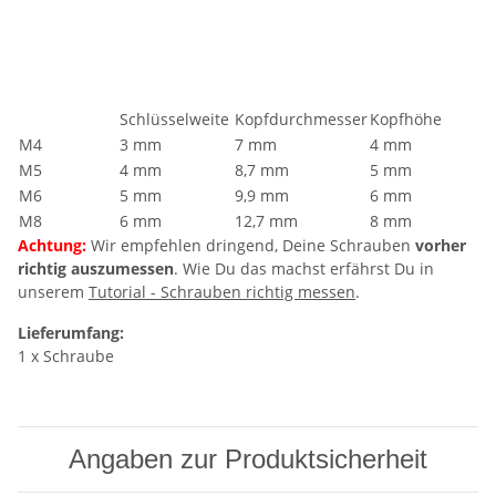
Schlüsselweite
Kopfdurchmesser
Kopfhöhe
M4
3 mm
7 mm
4 mm
M5
4 mm
8,7 mm
5 mm
M6
5 mm
9,9 mm
6 mm
M8
6 mm
12,7 mm
8 mm
Achtung:
Wir empfehlen dringend, Deine Schrauben
vorher
richtig auszumessen
. Wie Du das machst erfährst Du in
unserem
Tutorial - Schrauben richtig messen
.
Lieferumfang:
1 x Schraube
Angaben zur Produktsicherheit