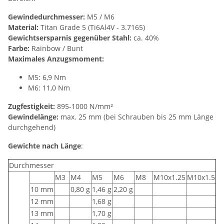
Gewindedurchmesser:
M5 / M6
Material:
Titan Grade 5 (Ti6Al4V - 3.7165)
Gewichtsersparnis gegenüber Stahl:
ca. 40%
Farbe:
Rainbow / Bunt
Maximales Anzugsmoment:
M5: 6,9 Nm
M6: 11,0 Nm
Zugfestigkeit:
895-1000 N/mm²
Gewindelänge:
max. 25 mm (bei Schrauben bis 25 mm Länge
durchgehend)
Gewichte nach Länge
:
Durchmesser
M3
M4
M5
M6
M8
M10x1.25
M10x1.5
10 mm
0,80 g
1,46 g
2,20 g
12 mm
1,68 g
13 mm
1,70 g