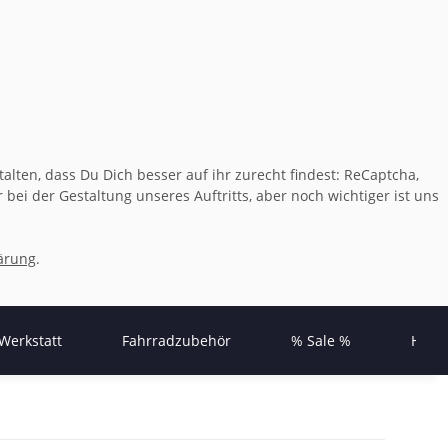
lten, dass Du Dich besser auf ihr zurecht findest: ReCaptcha,
bei der Gestaltung unseres Auftritts, aber noch wichtiger ist uns
ärung
.
Werkstatt
Fahrradzubehör
% Sale %
Herst