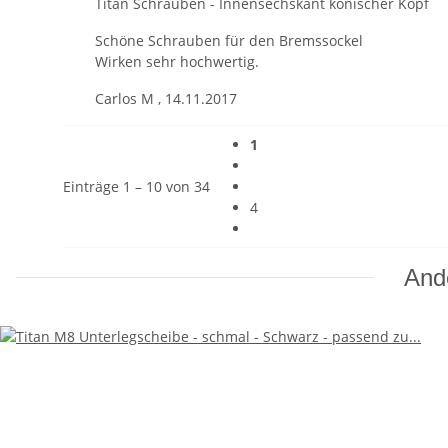
Titan Schrauben - Innensechskant konischer Kopf
Schöne Schrauben für den Bremssockel
Wirken sehr hochwertig.
Carlos M
,
14.11.2017
1
Einträge 1 – 10 von 34
4
And