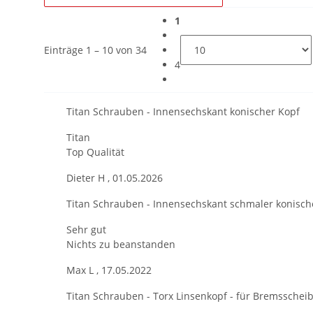
1
Einträge 1 – 10 von 34
4
Titan Schrauben - Innensechskant konischer Kopf
Titan
Top Qualität
Dieter H
,
01.05.2026
Titan Schrauben - Innensechskant schmaler konische
Sehr gut
Nichts zu beanstanden
Max L
,
17.05.2022
Titan Schrauben - Torx Linsenkopf - für Bremsschei